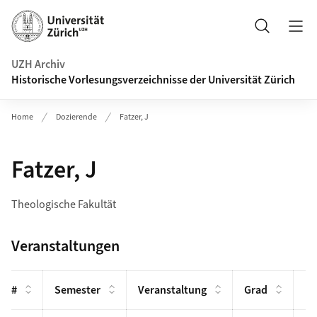
Navigation auf uzh.ch
Suche
UZH Archiv
Historische Vorlesungsverzeichnisse der Universität Zürich
Home
Dozierende
Fatzer, J
Fatzer, J
Theologische Fakultät
Veranstaltungen
#
Semester
Veranstaltung
Grad
Fu