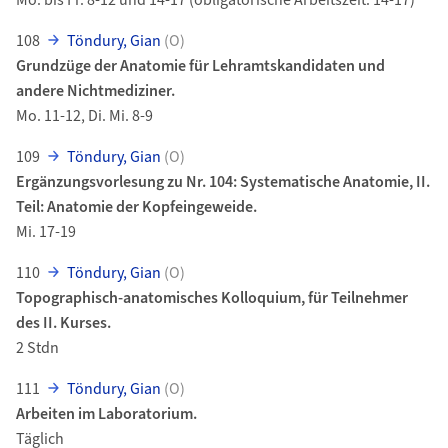
Mo. bis Fr. 8-12 und 14-17 (obligatorische Arbeitszeit: 14-17)
108
Töndury, Gian
(O)
Grundzüge der Anatomie für Lehramtskandidaten und
andere Nichtmediziner.
Mo. 11-12, Di. Mi. 8-9
109
Töndury, Gian
(O)
Ergänzungsvorlesung zu Nr. 104: Systematische Anatomie, II.
Teil: Anatomie der Kopfeingeweide.
Mi. 17-19
110
Töndury, Gian
(O)
Topographisch-anatomisches Kolloquium, für Teilnehmer
des II. Kurses.
2 Stdn
111
Töndury, Gian
(O)
Arbeiten im Laboratorium.
Täglich