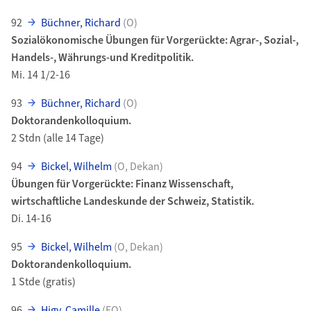
92
Büchner, Richard
(O)
Sozialökonomische Übungen für Vorgerückte: Agrar-, Sozial-,
Handels-, Währungs-und Kreditpolitik.
Mi. 14 1/2-16
93
Büchner, Richard
(O)
Doktorandenkolloquium.
2 Stdn (alle 14 Tage)
94
Bickel, Wilhelm
(O, Dekan)
Übungen für Vorgerückte: Finanz Wissenschaft,
wirtschaftliche Landeskunde der Schweiz, Statistik.
Di. 14-16
95
Bickel, Wilhelm
(O, Dekan)
Doktorandenkolloquium.
1 Stde (gratis)
96
Higy, Camille
(EO)