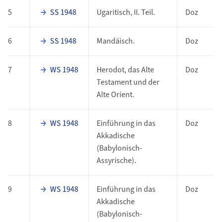
5
SS 1948
Ugaritisch, II. Teil.
Doz
6
SS 1948
Mandäisch.
Doz
7
WS 1948
Herodot, das Alte
Doz
Testament und der
Alte Orient.
8
WS 1948
Einführung in das
Doz
Akkadische
(Babylonisch-
Assyrische).
9
WS 1948
Einführung in das
Doz
Akkadische
(Babylonisch-