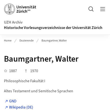
Navigation auf uzh.ch
Suche
UZH Archiv
Historische Vorlesungsverzeichnisse der Universität Zürich
Home
Dozierende
Baumgartner, Walter
Baumgartner, Walter
✩
1887
†
1970
Philosophische Fakultät I
Altes Testament und Semitische Sprachen
GND
Wikipedia (DE)