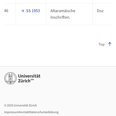
46
SS 1953
Altaramäische
Doz
Inschriften.
Top
Footer
Weiterführende Links
© 2025 Universität Zürich
Impressum
Kontakt
Datenschutzerklärung