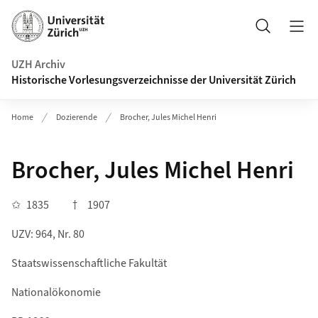
Navigation auf uzh.ch
Suche
UZH Archiv
Historische Vorlesungsverzeichnisse der Universität Zürich
Home
Dozierende
Brocher, Jules Michel Henri
Brocher, Jules Michel Henri
✩
1835
†
1907
UZV: 964, Nr. 80
Staatswissenschaftliche Fakultät
Nationalökonomie