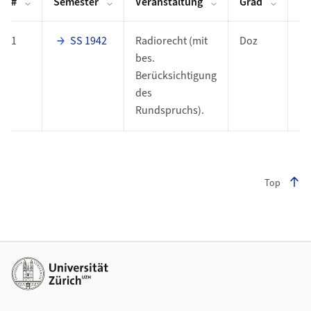
#
Semester
Veranstaltung
Grad
Fu
1
SS 1942
Radiorecht (mit
Doz
bes.
Berücksichtigung
des
Rundspruchs).
Top
Footer
Weiterführende Links