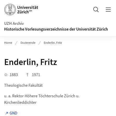
Navigation auf uzh.ch
Suche
UZH Archiv
Historische Vorlesungsverzeichnisse der Universität Zürich
Home
Dozierende
Enderlin, Fritz
Enderlin, Fritz
✩
1883
†
1971
Theologische Fakultät
u. a. Rektor Höhere Töchterschule Zürich u.
Kirchenlieddichter
GND