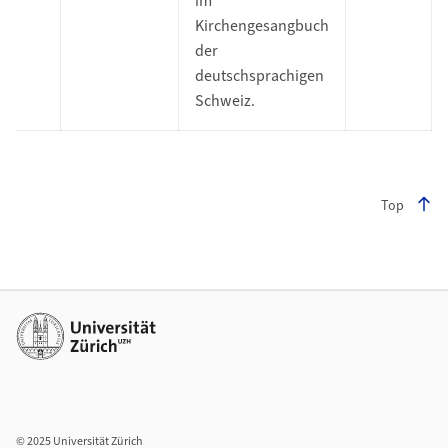
im
Kirchengesangbuch
der
deutschsprachigen
Schweiz.
Top
Footer
Weiterführende Links
© 2025 Universität Zürich