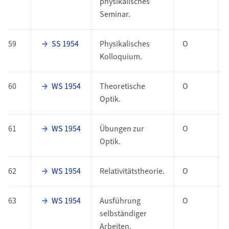
physikalisches
Seminar.
59
SS 1954
Physikalisches
O
Kolloquium.
60
WS 1954
Theoretische
O
Optik.
61
WS 1954
Übungen zur
O
Optik.
62
WS 1954
Relativitätstheorie.
O
63
WS 1954
Ausführung
O
selbständiger
Arbeiten.