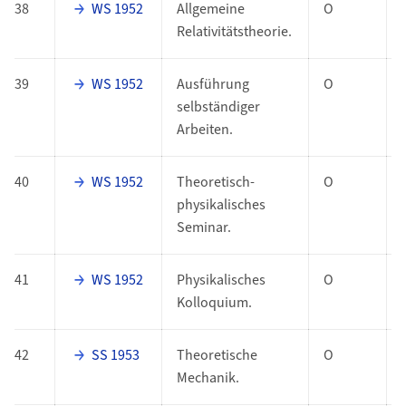
38
WS 1952
Allgemeine
O
Relativitätstheorie.
39
WS 1952
Ausführung
O
selbständiger
Arbeiten.
40
WS 1952
Theoretisch-
O
physikalisches
Seminar.
41
WS 1952
Physikalisches
O
Kolloquium.
42
SS 1953
Theoretische
O
Mechanik.