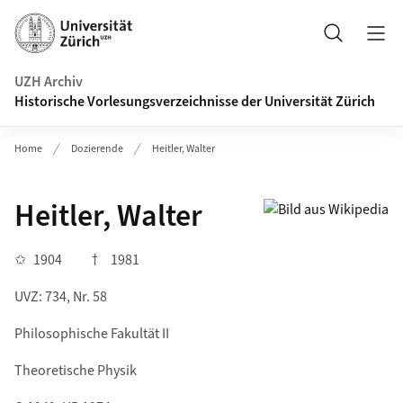
Navigation auf uzh.ch
Suche
UZH Archiv
Historische Vorlesungsverzeichnisse der Universität Zürich
Home
Dozierende
Heitler, Walter
Heitler, Walter
✩
1904
†
1981
UVZ: 734, Nr. 58
Philosophische Fakultät II
Theoretische Physik