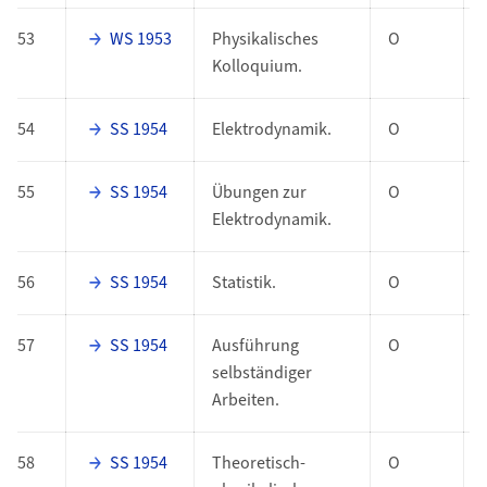
53
WS 1953
Physikalisches
O
Kolloquium.
54
SS 1954
Elektrodynamik.
O
55
SS 1954
Übungen zur
O
Elektrodynamik.
56
SS 1954
Statistik.
O
57
SS 1954
Ausführung
O
selbständiger
Arbeiten.
58
SS 1954
Theoretisch-
O