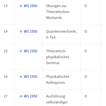
13
WS 1950
Übungen zur
O
Theoretischen
Mechanik.
14
WS 1950
Quantenmechanik,
O
II. Teil.
15
WS 1950
Theoretisch-
O
physikalisches
Seminar.
16
WS 1950
Physikalisches
O
Kolloquium.
17
WS 1950
Ausführung
O
selbständiger