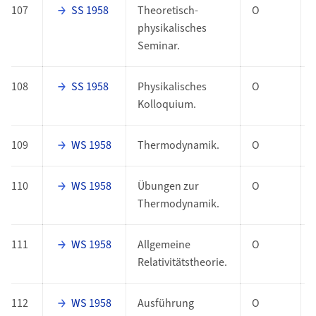
107
SS 1958
Theoretisch-
O
physikalisches
Seminar.
108
SS 1958
Physikalisches
O
Kolloquium.
109
WS 1958
Thermodynamik.
O
110
WS 1958
Übungen zur
O
Thermodynamik.
111
WS 1958
Allgemeine
O
Relativitätstheorie.
112
WS 1958
Ausführung
O