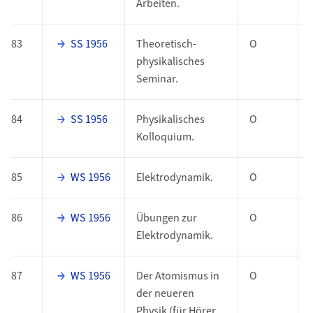
Arbeiten.
83
SS 1956
Theoretisch-
O
physikalisches
Seminar.
84
SS 1956
Physikalisches
O
Kolloquium.
85
WS 1956
Elektrodynamik.
O
86
WS 1956
Übungen zur
O
Elektrodynamik.
87
WS 1956
Der Atomismus in
O
der neueren
Physik (für Hörer