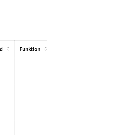
d
Funktion
z
z
z