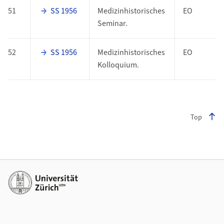
51
SS 1956
Medizinhistorisches
EO
Seminar.
52
SS 1956
Medizinhistorisches
EO
Kolloquium.
Top
Footer
Weiterführende Links