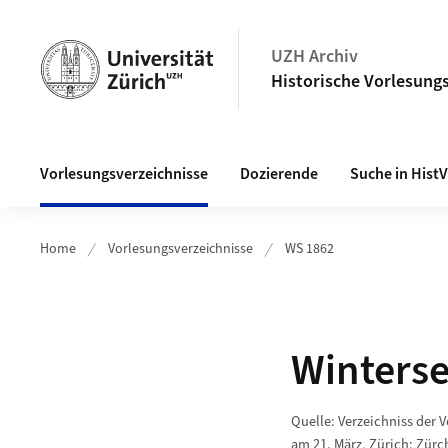
Navigation auf uzh.ch
UZH Archiv
Historische Vorlesungs
Haupt-Navigation
Vorlesungsverzeichnisse
Dozierende
Suche in Hist
Home
Vorlesungsverzeichnisse
WS 1862
Winters
Quelle: Verzeichniss der 
am 21. März, Zürich: Zürch