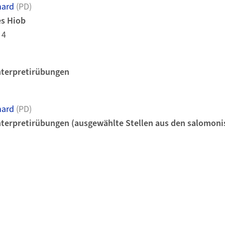
hard
(PD)
es Hiob
 4
nterpretirübungen
hard
(PD)
nterpretirübungen (ausgewählte Stellen aus den salomoni