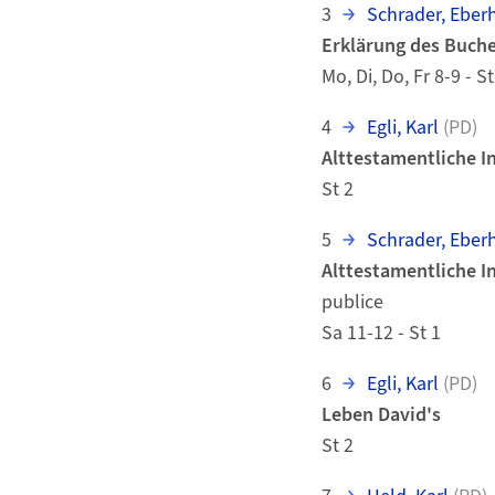
3
Schrader, Eber
Erklärung des Buch
Mo, Di, Do, Fr 8-9 - St
4
Egli, Karl
(PD)
Alttestamentliche I
St 2
5
Schrader, Eber
Alttestamentliche I
publice
Sa 11-12 - St 1
6
Egli, Karl
(PD)
Leben David's
St 2