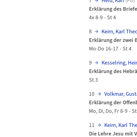
7
Held, Karl
(PD)
Erklärung des Brief
4x 8-9 - St 4
8
Keim, Karl The
Erklärung der zwei B
Mo-Do 16-17 - St 4
9
Kesselring, Hei
Erklärung des Hebrä
St 3
10
Volkmar, Gust
Erklärung der Offe
Mo, Di, Do, Fr 8-9 - St
11
Keim, Karl Th
Die Lehre Jesu mit 