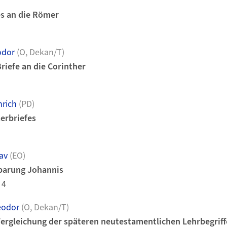
es an die Römer
odor
(O, Dekan/T)
riefe an die Corinther
nrich
(PD)
erbriefes
av
(EO)
nbarung Johannis
 4
eodor
(O, Dekan/T)
Vergleichung der späteren neutestamentlichen Lehrbegriff