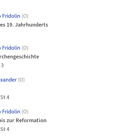
 Fridolin
(O)
es 19. Jahrhunderts
 Fridolin
(O)
irchengeschichte
 3
exander
(O)
 St 4
 Fridolin
(O)
is zur Reformation
 St 4