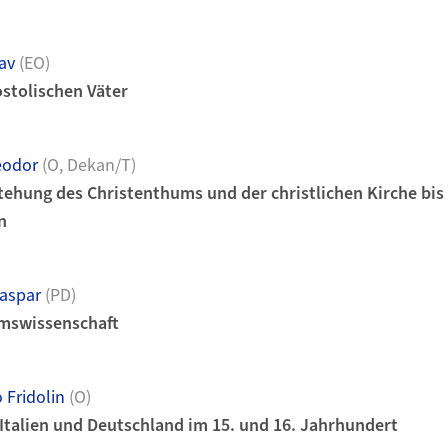
av
(EO)
ostolischen Väter
eodor
(O, Dekan/T)
tehung des Christenthums und der christlichen Kirche bis
n
Kaspar
(PD)
umswissenschaft
 Fridolin
(O)
talien und Deutschland im 15. und 16. Jahrhundert