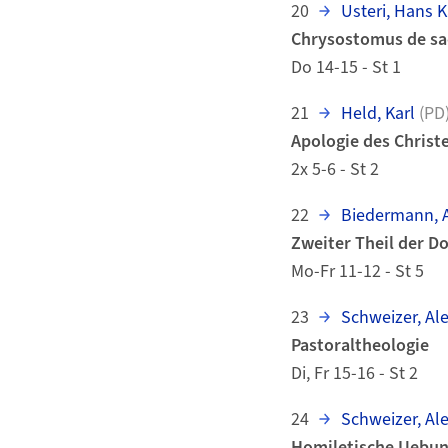
20
Usteri, Hans 
Chrysostomus de sa
Do 14-15 - St 1
21
Held, Karl
(PD
Apologie des Chris
2x 5-6 - St 2
22
Biedermann, A
Zweiter Theil der D
Mo-Fr 11-12 - St 5
23
Schweizer, Al
Pastoraltheologie
Di, Fr 15-16 - St 2
24
Schweizer, Al
Homiletische Uebu