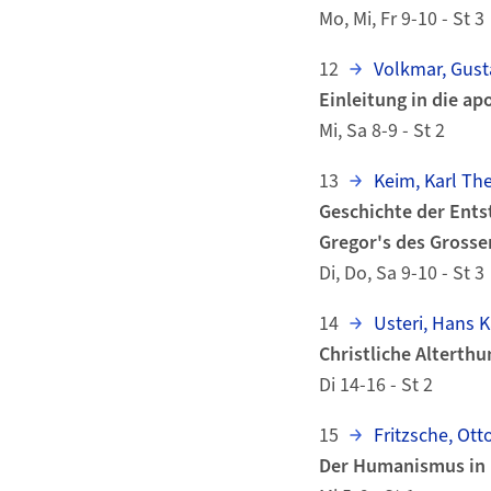
Mo, Mi, Fr 9-10 - St 3
12
Volkmar, Gust
Einleitung in die ap
Mi, Sa 8-9 - St 2
13
Keim, Karl Th
Geschichte der Ents
Gregor's des Grosse
Di, Do, Sa 9-10 - St 3
14
Usteri, Hans 
Christliche Alterth
Di 14-16 - St 2
15
Fritzsche, Otto
Der Humanismus in I