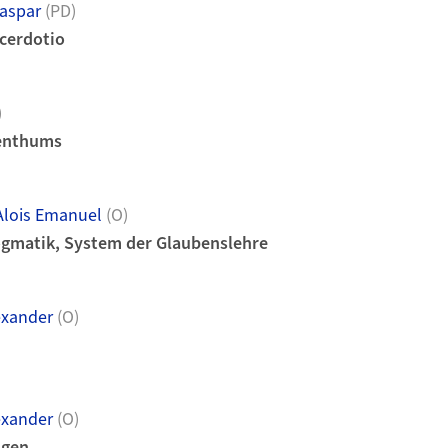
Kaspar
(PD)
cerdotio
)
tenthums
lois Emanuel
(O)
ogmatik, System der Glaubenslehre
exander
(O)
exander
(O)
ngen