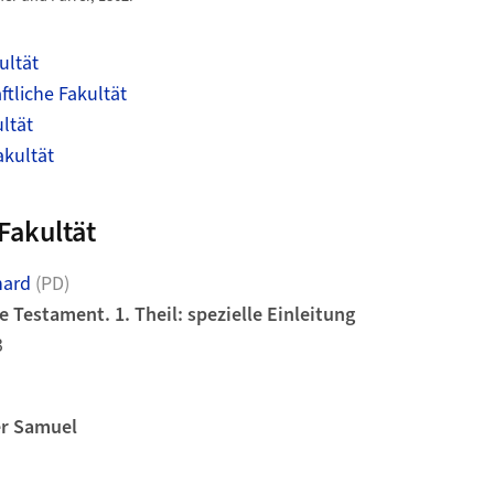
ultät
tliche Fakultät
ltät
akultät
Fakultät
hard
(PD)
e Testament. 1. Theil: spezielle Einleitung
3
er Samuel