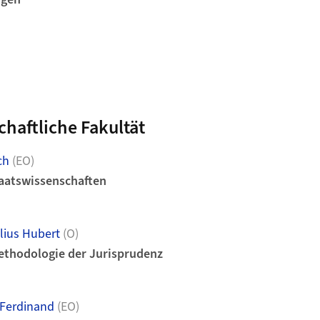
chaftliche Fakultät
ch
(EO)
aatswissenschaften
lius Hubert
(O)
ethodologie der Jurisprudenz
 Ferdinand
(EO)