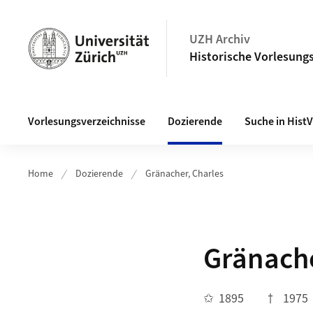
Navigation auf uzh.ch
UZH Archiv
Historische Vorlesungs
Haupt-Navigation
Vorlesungsverzeichnisse
Dozierende
Suche in Hist
Home
Dozierende
Gränacher, Charles
Gränache
✩
1895
†
1975