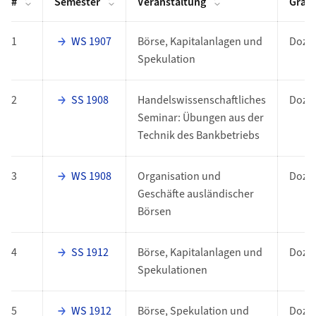
#
Semester
Veranstaltung
Grad
1
WS 1907
Börse, Kapitalanlagen und
Doz
Spekulation
2
SS 1908
Handelswissenschaftliches
Doz
Seminar: Übungen aus der
Technik des Bankbetriebs
3
WS 1908
Organisation und
Doz
Geschäfte ausländischer
Börsen
4
SS 1912
Börse, Kapitalanlagen und
Doz
Spekulationen
5
WS 1912
Börse, Spekulation und
Doz