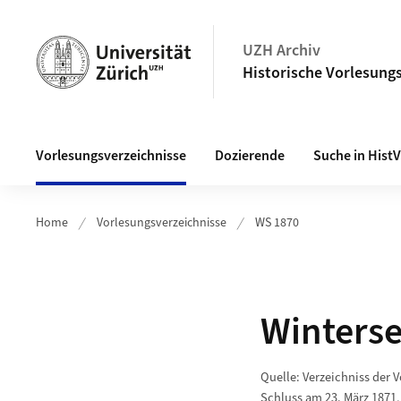
Navigation auf uzh.ch
UZH Archiv
Historische Vorlesungs
Haupt-Navigation
Vorlesungsverzeichnisse
Dozierende
Suche in Hist
Home
Vorlesungsverzeichnisse
WS 1870
Winters
Quelle: Verzeichniss der 
Schluss am 23. März 1871,