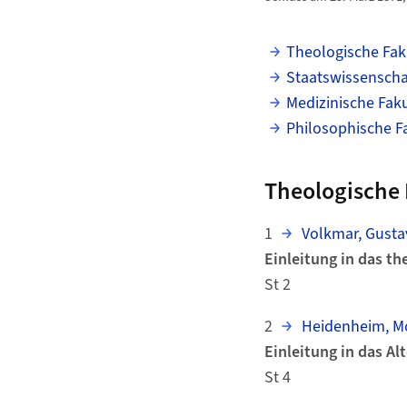
Theologische Fak
Staatswissenschaf
Medizinische Faku
Philosophische F
Theologische 
1
Volkmar, Gusta
Einleitung in das t
St 2
2
Heidenheim, Mo
Einleitung in das A
St 4