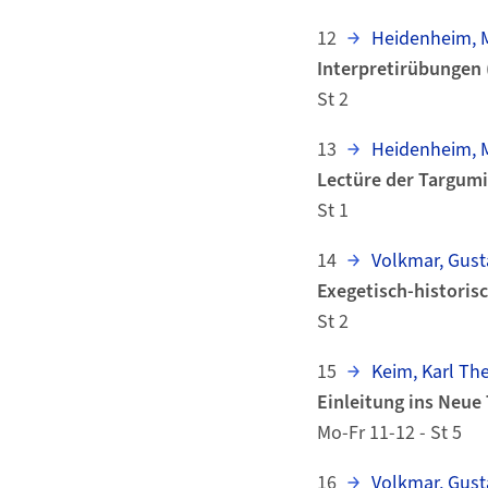
12
Heidenheim, M
Interpretirübungen
St 2
13
Heidenheim, M
Lectüre der Targum
St 1
14
Volkmar, Gust
Exegetisch-historis
St 2
15
Keim, Karl Th
Einleitung ins Neue
Mo-Fr 11-12 - St 5
16
Volkmar, Gust