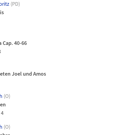
ritz
(PD)
is
a Cap. 40-66
3
heten Joel und Amos
h
(O)
men
 4
h
(O)