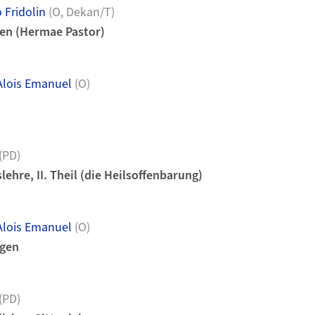
 Fridolin
(O, Dekan/T)
en (Hermae Pastor)
lois Emanuel
(O)
(PD)
lehre, II. Theil (die Heilsoffenbarung)
lois Emanuel
(O)
gen
(PD)