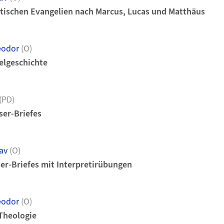
tischen Evangelien nach Marcus, Lucas und Matthäus
eodor
(O)
elgeschichte
(PD)
ser-Briefes
av
(O)
er-Briefes mit Interpretirübungen
eodor
(O)
Theologie