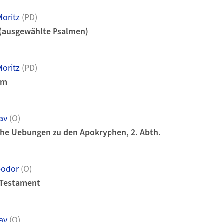
oritz
(PD)
 (ausgewählte Psalmen)
oritz
(PD)
im
av
(O)
che Uebungen zu den Apokryphen, 2. Abth.
eodor
(O)
 Testament
av
(O)