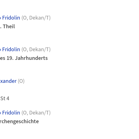
 Fridolin
(O, Dekan/T)
. Theil
 Fridolin
(O, Dekan/T)
es 19. Jahrhunderts
exander
(O)
 St 4
 Fridolin
(O, Dekan/T)
irchengeschichte