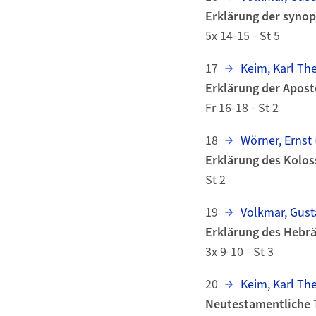
Erklärung der synop
5x 14-15 - St 5
17
Keim, Karl Th
Erklärung der Apost
Fr 16-18 - St 2
18
Wörner, Ernst
Erklärung des Kolos
St 2
19
Volkmar, Gust
Erklärung des Hebrä
3x 9-10 - St 3
20
Keim, Karl Th
Neutestamentliche 