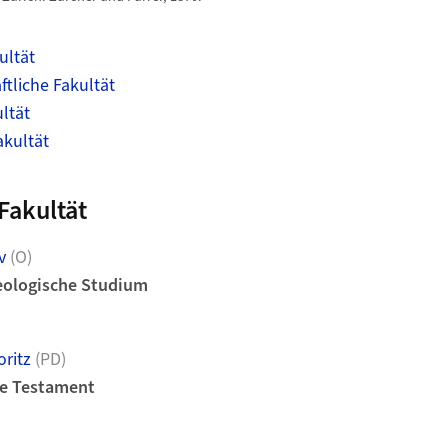
ultät
tliche Fakultät
ltät
akultät
Fakultät
v
(O)
heologische Studium
ritz
(PD)
lte Testament