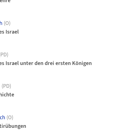
ehre
h
(O)
s Israel
(PD)
s Israel unter den drei ersten Königen
d
(PD)
hichte
ich
(O)
etirübungen