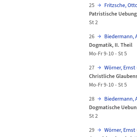
25
Fritzsche, Otto
Patristische Uebung
St 2
26
Biedermann, A
Dogmatik, II. Theil
Mo-Fr 9-10 - St 5
27
Wörner, Ernst
Christliche Glaubens
Mo-Fr 9-10 - St 5
28
Biedermann, A
Dogmatische Uebun
St 2
29
Wörner, Ernst