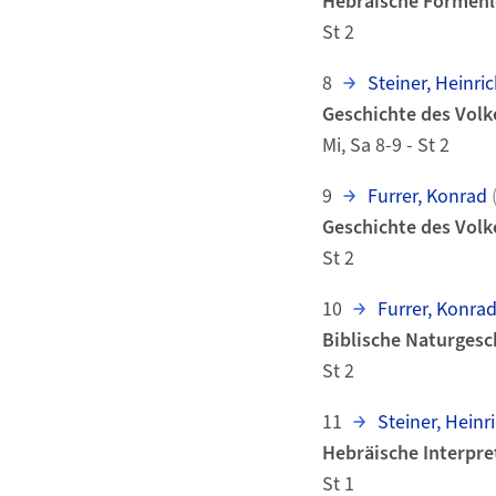
Hebräische Formenl
St 2
8
Steiner, Heinric
Geschichte des Volke
Mi, Sa 8-9 - St 2
9
Furrer, Konrad
Geschichte des Volke
St 2
10
Furrer, Konra
Biblische Naturgesc
St 2
11
Steiner, Heinr
Hebräische Interpr
St 1