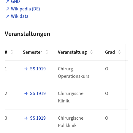
GND
Wikipedia (DE)
Wikidata
Veranstaltungen
#
Semester
Veranstaltung
Grad
F
1
SS 1919
Chirurg.
O
Operationskurs.
2
SS 1919
Chirurgische
O
Klinik.
3
SS 1919
Chirurgische
O
Poliklinik