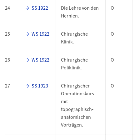
24
SS 1922
Die Lehre von den
O
Hernien.
25
WS 1922
Chirurgische
O
Klinik.
26
WS 1922
Chirurgische
O
Poliklinik.
27
SS 1923
Chirurgischer
O
Operationskurs
mit
topographisch-
anatomischen
Vorträgen.