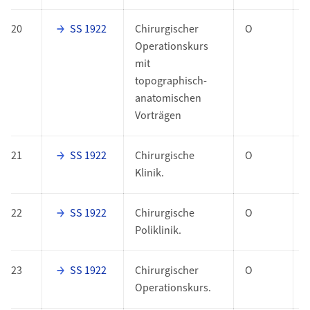
20
SS 1922
Chirurgischer
O
Operationskurs
mit
topographisch-
anatomischen
Vorträgen
21
SS 1922
Chirurgische
O
Klinik.
22
SS 1922
Chirurgische
O
Poliklinik.
23
SS 1922
Chirurgischer
O
Operationskurs.