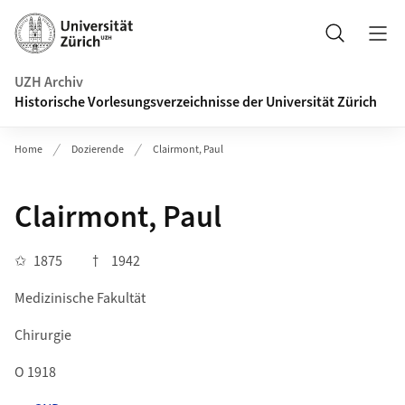
Navigation auf uzh.ch
Suche
UZH Archiv
Historische Vorlesungsverzeichnisse der Universität Zürich
Home
Dozierende
Clairmont, Paul
Clairmont, Paul
✩
1875
†
1942
Medizinische Fakultät
Chirurgie
O 1918