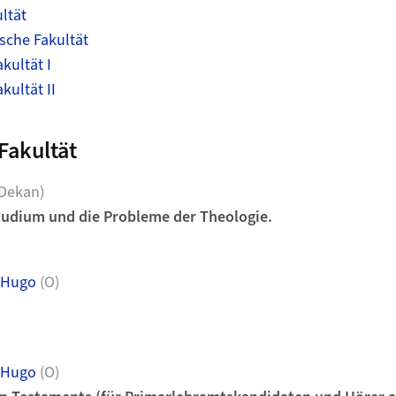
ltät
sche Fakultät
kultät I
kultät II
Fakultät
 Dekan)
tudium und die Probleme der Theologie.
 Hugo
(O)
 Hugo
(O)