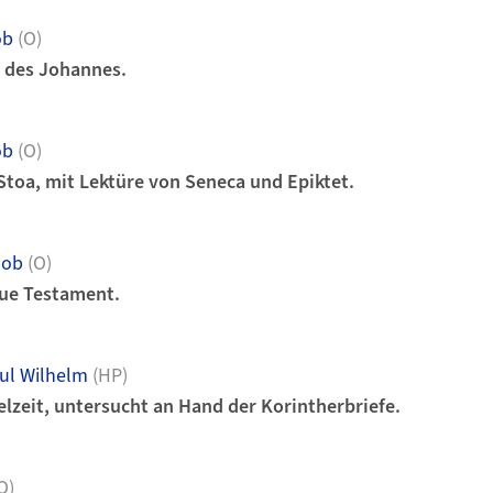
ob
(O)
e des Johannes.
ob
(O)
toa, mit Lektüre von Seneca und Epiktet.
lob
(O)
eue Testament.
ul Wilhelm
(HP)
lzeit, untersucht an Hand der Korintherbriefe.
O)