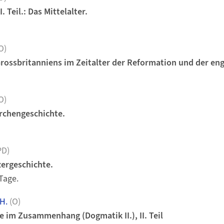
. Teil.: Das Mittelalter.
O)
rossbritanniens im Zeitalter der Reformation und der eng
O)
rchengeschichte.
PD)
zergeschichte.
 Tage.
H.
(O)
e im Zusammenhang (Dogmatik II.), II. Teil