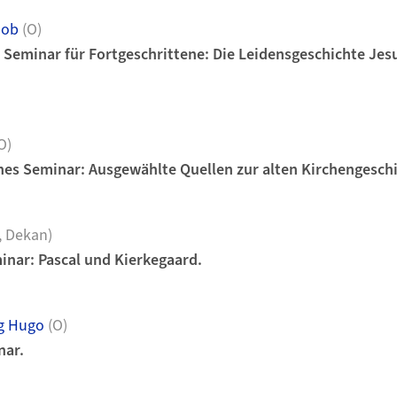
lob
(O)
Seminar für Fortgeschrittene: Die Leidensgeschichte Jesu
O)
hes Seminar: Ausgewählte Quellen zur alten Kirchengeschi
, Dekan)
nar: Pascal und Kierkegaard.
g Hugo
(O)
nar.