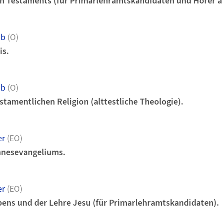
n Testaments (für Primarlehramtskandidaten und Hörer al
ob
(O)
is.
ob
(O)
stamentlichen Religion (alttestliche Theologie).
er
(EO)
nnesevangeliums.
er
(EO)
ens und der Lehre Jesu (für Primarlehramtskandidaten).