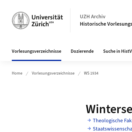
Navigation auf uzh.ch
UZH Archiv
Historische Vorlesungs
Haupt-Navigation
Vorlesungsverzeichnisse
Dozierende
Suche in Hist
Home
Vorlesungsverzeichnisse
WS 1934
Winters
Theologische Fak
Staatswissenschaf