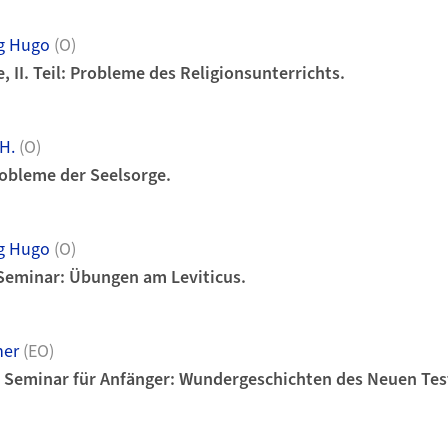
g Hugo
(O)
, II. Teil: Probleme des Religionsunterrichts.
H.
(O)
robleme der Seelsorge.
g Hugo
(O)
Seminar: Übungen am Leviticus.
er
(EO)
 Seminar für Anfänger: Wundergeschichten des Neuen Tes