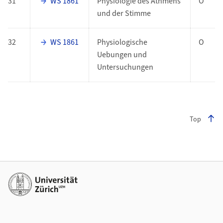
31
WS 1861
Physiologie des Athmens
O
und der Stimme
32
WS 1861
Physiologische
O
Uebungen und
Untersuchungen
Top
Footer
Weiterführende Links