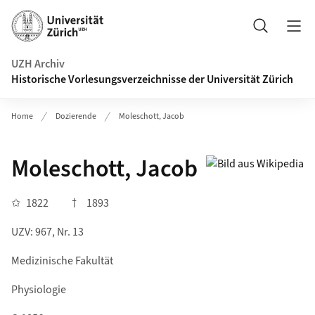
Navigation auf uzh.ch
Suche
UZH Archiv
Historische Vorlesungsverzeichnisse der Universität Zürich
Home
Dozierende
Moleschott, Jacob
Moleschott, Jacob
✩
1822
†
1893
UZV: 967, Nr. 13
Medizinische Fakultät
Physiologie