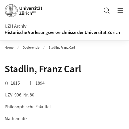
Navigation auf uzh.ch
Suche
UZH Archiv
Historische Vorlesungsverzeichnisse der Universität Zürich
Home
Dozierende
Stadlin, Franz Carl
Stadlin, Franz Carl
✩
1815
†
1894
UZV: 996, Nr. 80
Philosophische Fakultät
Mathematik