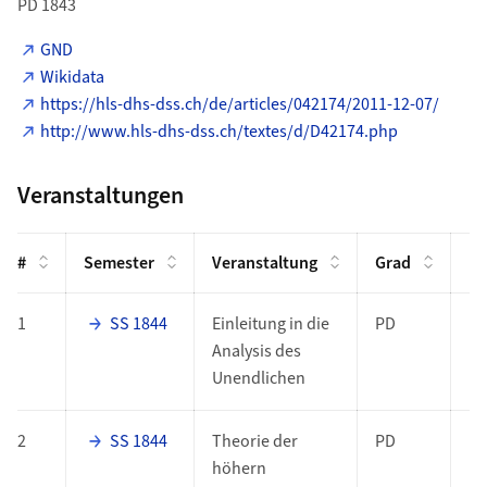
PD 1843
GND
Wikidata
https://hls-dhs-dss.ch/de/articles/042174/2011-12-07/
http://www.hls-dhs-dss.ch/textes/d/D42174.php
Veranstaltungen
#
Semester
Veranstaltung
Grad
Fu
1
SS 1844
Einleitung in die
PD
Analysis des
Unendlichen
2
SS 1844
Theorie der
PD
höhern