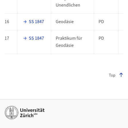
Unendlichen
16
SS 1847
Geodäsie
PD
17
SS 1847
Praktikum für
PD
Geodäsie
Top
Footer
Weiterführende Links