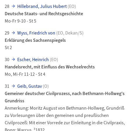
28
Hillebrand, Julius Hubert
(EO)
Deutsche Staats- und Rechtsgeschichte
Mo-Fr 9-10 - St 5
29
Wyss, Friedrich von
(EO, Dekan/S)
Erklärung des Sachsenspiegels
St 2
30
Escher, Heinrich
(EO)
Handelsrecht, mit Einfluss des Wechselrechts
Mo, Mi-Fr 11-12 - St 4
31
Geib, Gustav
(O)
Gemeiner deutscher Civilprozess, nach Bethmann-Hollweg's
Grundriss
Anmerkung: Moritz August von Bethmann-Hollweg, Grundriß
zu Vorlesungen über den gemeinen und preußischen
Civilprozeß: Mit einer Vorrede zur Einleitung in die Civilpraxis,
Bonn: Marcus, ³1832.