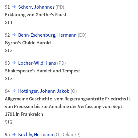
91
Scherr, Johannes
(PD)
Erklärung von Goethe's Faust
St 1
92
Behn-Eschenburg, Hermann
(EO)
Byron's Childe Harold
St 3
93
Locher-Wild, Hans
(PD)
Shakespeare's Hamlet und Tempest
St 3
94
Hottinger, Johann Jakob
(O)
Allgemeine Geschichte, vom Regierungsantritte Friedrichs II.
von Preussen bis zur Annahme der Verfassung vom Sept.
1791 in Frankreich
St 2
95
Köchly, Hermann
(O, Dekan/P)