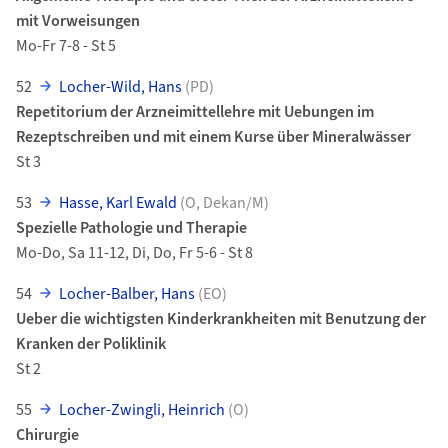
mit Vorweisungen
Mo-Fr 7-8 - St 5
52
Locher-Wild, Hans
(PD)
Repetitorium der Arzneimittellehre mit Uebungen im
Rezeptschreiben und mit einem Kurse über Mineralwässer
St 3
53
Hasse, Karl Ewald
(O, Dekan/M)
Spezielle Pathologie und Therapie
Mo-Do, Sa 11-12, Di, Do, Fr 5-6 - St 8
54
Locher-Balber, Hans
(EO)
Ueber die wichtigsten Kinderkrankheiten mit Benutzung der
Kranken der Poliklinik
St 2
55
Locher-Zwingli, Heinrich
(O)
Chirurgie