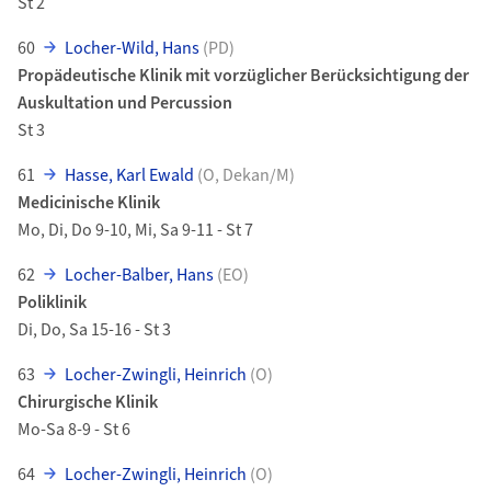
St 2
60
Locher-Wild, Hans
(PD)
Propädeutische Klinik mit vorzüglicher Berücksichtigung der
Auskultation und Percussion
St 3
61
Hasse, Karl Ewald
(O, Dekan/M)
Medicinische Klinik
Mo, Di, Do 9-10, Mi, Sa 9-11 - St 7
62
Locher-Balber, Hans
(EO)
Poliklinik
Di, Do, Sa 15-16 - St 3
63
Locher-Zwingli, Heinrich
(O)
Chirurgische Klinik
Mo-Sa 8-9 - St 6
64
Locher-Zwingli, Heinrich
(O)