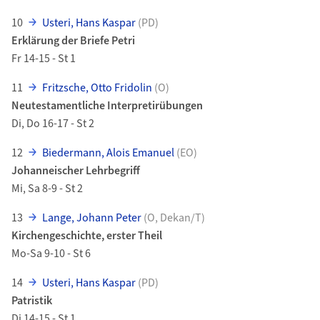
10
Usteri, Hans Kaspar
(PD)
Erklärung der Briefe Petri
Fr 14-15 - St 1
11
Fritzsche, Otto Fridolin
(O)
Neutestamentliche Interpretirübungen
Di, Do 16-17 - St 2
12
Biedermann, Alois Emanuel
(EO)
Johanneischer Lehrbegriff
Mi, Sa 8-9 - St 2
13
Lange, Johann Peter
(O, Dekan/T)
Kirchengeschichte, erster Theil
Mo-Sa 9-10 - St 6
14
Usteri, Hans Kaspar
(PD)
Patristik
Di 14-15 - St 1