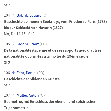
St 2
104
Bobrik, Eduard
(O)
Geschichte der neuern Seekriege, vom Frieden zu Paris (1783)
bis zur Schlacht von Navarin (1827)
Mo, Do 14-15 - St 2
105
Gidoni, Franz
(PD)
De la nationalité italienne et de ses rapports avec d'autres
nationalités opprimées à la moitié du 19ème siècle
St 2
106
Fehr, Daniel
(PD)
Geschichte der bildenden Künste
St 2
107
Müller, Anton
(O)
Geometrie, mit Einschluss der ebenen und sphärischen
Trigonometrie