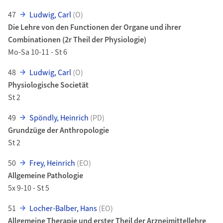
47
Ludwig, Carl
(O)
Die Lehre von den Functionen der Organe und ihrer
Combinationen (2r Theil der Physiologie)
Mo-Sa 10-11 - St 6
48
Ludwig, Carl
(O)
Physiologische Societät
St 2
49
Spöndly, Heinrich
(PD)
Grundzüge der Anthropologie
St 2
50
Frey, Heinrich
(EO)
Allgemeine Pathologie
5x 9-10 - St 5
51
Locher-Balber, Hans
(EO)
Allgemeine Therapie und erster Theil der Arzneimittellehre