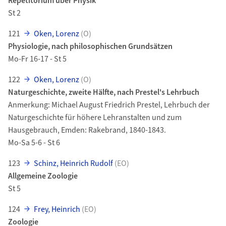
Repetitorium über Physik
St 2
121
Oken, Lorenz
(O)
Physiologie, nach philosophischen Grundsätzen
Mo-Fr 16-17 - St 5
122
Oken, Lorenz
(O)
Naturgeschichte, zweite Hälfte, nach Prestel's Lehrbuch
Anmerkung: Michael August Friedrich Prestel, Lehrbuch der
Naturgeschichte für höhere Lehranstalten und zum
Hausgebrauch, Emden: Rakebrand, 1840-1843.
Mo-Sa 5-6 - St 6
123
Schinz, Heinrich Rudolf
(EO)
Allgemeine Zoologie
St 5
124
Frey, Heinrich
(EO)
Zoologie