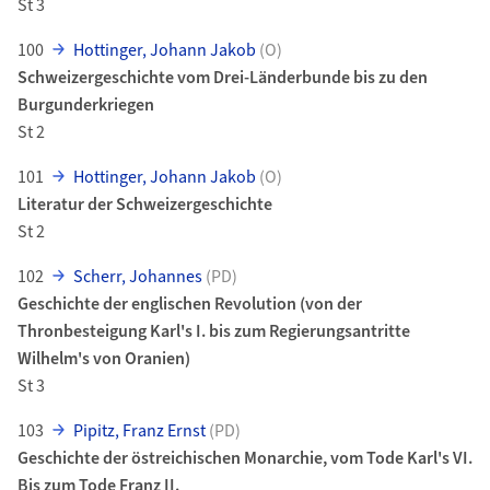
St 3
100
Hottinger, Johann Jakob
(O)
Schweizergeschichte vom Drei-Länderbunde bis zu den
Burgunderkriegen
St 2
101
Hottinger, Johann Jakob
(O)
Literatur der Schweizergeschichte
St 2
102
Scherr, Johannes
(PD)
Geschichte der englischen Revolution (von der
Thronbesteigung Karl's I. bis zum Regierungsantritte
Wilhelm's von Oranien)
St 3
103
Pipitz, Franz Ernst
(PD)
Geschichte der östreichischen Monarchie, vom Tode Karl's VI.
Bis zum Tode Franz II.