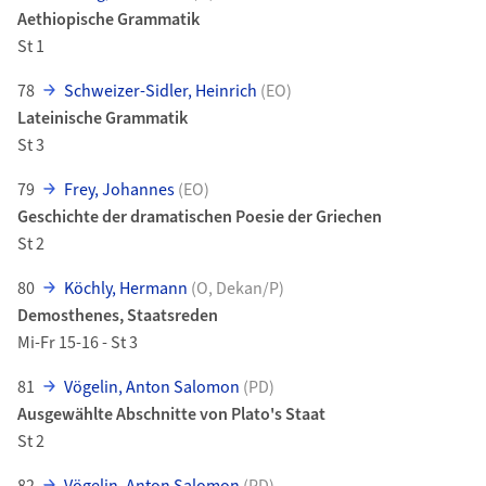
Aethiopische Grammatik
St 1
78
Schweizer-Sidler, Heinrich
(EO)
Lateinische Grammatik
St 3
79
Frey, Johannes
(EO)
Geschichte der dramatischen Poesie der Griechen
St 2
80
Köchly, Hermann
(O, Dekan/P)
Demosthenes, Staatsreden
Mi-Fr 15-16 - St 3
81
Vögelin, Anton Salomon
(PD)
Ausgewählte Abschnitte von Plato's Staat
St 2
82
Vögelin, Anton Salomon
(PD)