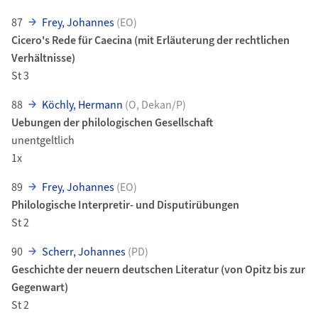
87
Frey, Johannes
(EO)
Cicero's Rede für Caecina (mit Erläuterung der rechtlichen
Verhältnisse)
St 3
88
Köchly, Hermann
(O, Dekan/P)
Uebungen der philologischen Gesellschaft
unentgeltlich
1x
89
Frey, Johannes
(EO)
Philologische Interpretir- und Disputirübungen
St 2
90
Scherr, Johannes
(PD)
Geschichte der neuern deutschen Literatur (von Opitz bis zur
Gegenwart)
St 2