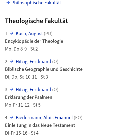
Philosophische Fakultät
Theologische Fakultät
1
Koch, August
(PD)
Encyklopädie der Theologie
Mo, Do 8-9 - St 2
2
Hitzig, Ferdinand
(O)
Biblische Geographie und Geschichte
Di, Do, Sa 10-11 - St 3
3
Hitzig, Ferdinand
(O)
Erklärung der Psalmen
Mo-Fr 11-12 - St 5
4
Biedermann, Alois Emanuel
(EO)
Einleitung in das Neue Testament
Di-Fr 15-16 - St 4