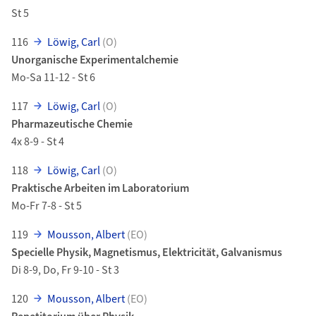
St 5
116
Löwig, Carl
(O)
Unorganische Experimentalchemie
Mo-Sa 11-12 - St 6
117
Löwig, Carl
(O)
Pharmazeutische Chemie
4x 8-9 - St 4
118
Löwig, Carl
(O)
Praktische Arbeiten im Laboratorium
Mo-Fr 7-8 - St 5
119
Mousson, Albert
(EO)
Specielle Physik, Magnetismus, Elektricität, Galvanismus
Di 8-9, Do, Fr 9-10 - St 3
120
Mousson, Albert
(EO)