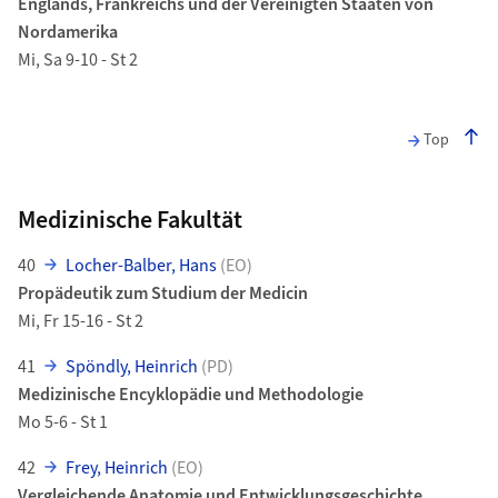
Englands, Frankreichs und der Vereinigten Staaten von
Nordamerika
Mi, Sa 9-10 - St 2
Top
Medizinische Fakultät
40
Locher-Balber, Hans
(EO)
Propädeutik zum Studium der Medicin
Mi, Fr 15-16 - St 2
41
Spöndly, Heinrich
(PD)
Medizinische Encyklopädie und Methodologie
Mo 5-6 - St 1
42
Frey, Heinrich
(EO)
Vergleichende Anatomie und Entwicklungsgeschichte