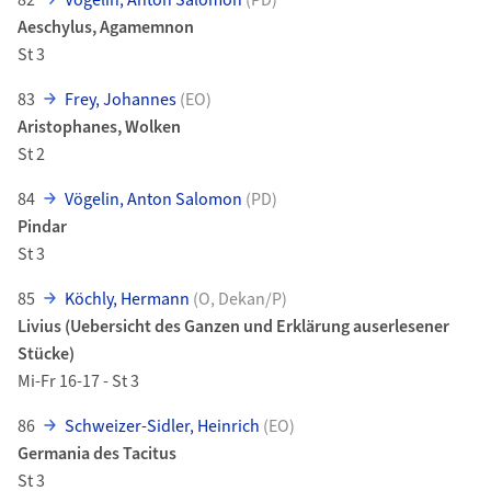
Aeschylus, Agamemnon
St 3
83
Frey, Johannes
(EO)
Aristophanes, Wolken
St 2
84
Vögelin, Anton Salomon
(PD)
Pindar
St 3
85
Köchly, Hermann
(O, Dekan/P)
Livius (Uebersicht des Ganzen und Erklärung auserlesener
Stücke)
Mi-Fr 16-17 - St 3
86
Schweizer-Sidler, Heinrich
(EO)
Germania des Tacitus
St 3