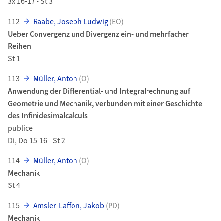
3x 16-17 - St 3
112
Raabe, Joseph Ludwig
(EO)
Ueber Convergenz und Divergenz ein- und mehrfacher
Reihen
St 1
113
Müller, Anton
(O)
Anwendung der Differential- und Integralrechnung auf
Geometrie und Mechanik, verbunden mit einer Geschichte
des Infinidesimalcalculs
publice
Di, Do 15-16 - St 2
114
Müller, Anton
(O)
Mechanik
St 4
115
Amsler-Laffon, Jakob
(PD)
Mechanik