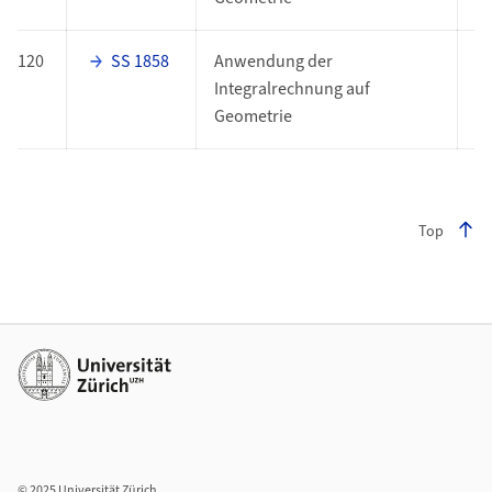
120
SS 1858
Anwendung der
O
Integralrechnung auf
Geometrie
Top
Footer
Weiterführende Links
© 2025 Universität Zürich