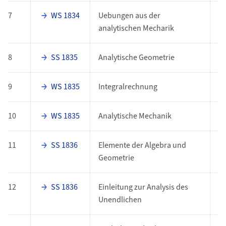
7
WS 1834
Uebungen aus der
P
analytischen Mecharik
8
SS 1835
Analytische Geometrie
P
9
WS 1835
Integralrechnung
P
10
WS 1835
Analytische Mechanik
P
11
SS 1836
Elemente der Algebra und
P
Geometrie
12
SS 1836
Einleitung zur Analysis des
P
Unendlichen