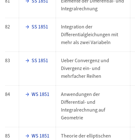
81
SS 1851
Elemente der Differential- und
E
Integralrechnung
82
SS 1851
Integration der
E
Differentialgleichungen mit
mehr als zwei Variabeln
83
SS 1851
Ueber Convergenz und
E
Divergenz ein- und
mehrfacher Reihen
84
WS 1851
Anwendungen der
E
Differential- und
Integralrechnung auf
Geometrie
85
WS 1851
Theorie der elliptischen
E