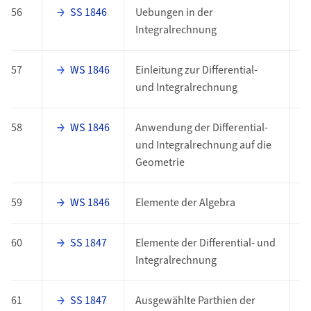
56
SS 1846
Uebungen in der
E
Integralrechnung
57
WS 1846
Einleitung zur Differential-
E
und Integralrechnung
58
WS 1846
Anwendung der Differential-
E
und Integralrechnung auf die
Geometrie
59
WS 1846
Elemente der Algebra
E
60
SS 1847
Elemente der Differential- und
E
Integralrechnung
61
SS 1847
Ausgewählte Parthien der
E