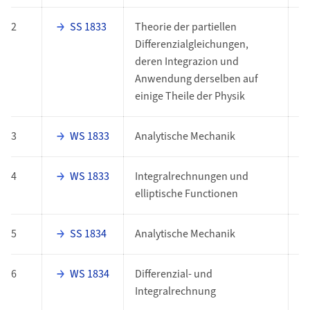
2
SS 1833
Theorie der partiellen
P
Differenzialgleichungen,
deren Integrazion und
Anwendung derselben auf
einige Theile der Physik
3
WS 1833
Analytische Mechanik
P
4
WS 1833
Integralrechnungen und
P
elliptische Functionen
5
SS 1834
Analytische Mechanik
P
6
WS 1834
Differenzial- und
P
Integralrechnung