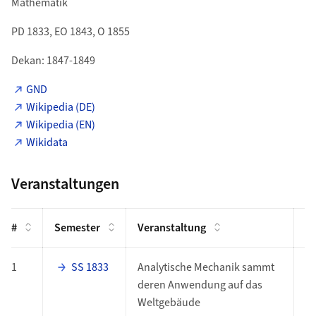
Mathematik
PD 1833, EO 1843, O 1855
Dekan: 1847-1849
GND
Wikipedia (DE)
Wikipedia (EN)
Wikidata
Veranstaltungen
#
Semester
Veranstaltung
G
1
SS 1833
Analytische Mechanik sammt
P
deren Anwendung auf das
Weltgebäude