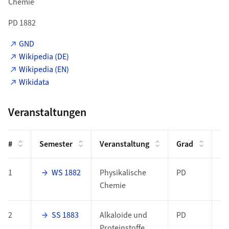
Chemie
PD 1882
GND
Wikipedia (DE)
Wikipedia (EN)
Wikidata
Veranstaltungen
#
Semester
Veranstaltung
Grad
Fu
1
WS 1882
Physikalische
PD
Chemie
2
SS 1883
Alkaloide und
PD
Proteinstoffe