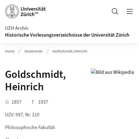
Navigation auf uzh.ch
Suche
UZH Archiv
Historische Vorlesungsverzeichnisse der Universität Zürich
Home
Dozierende
Goldschmidt, Heinrich
Goldschmidt,
Heinrich
✩
1857
†
1937
UZV: 997, Nr. 110
Philosophische Fakultät