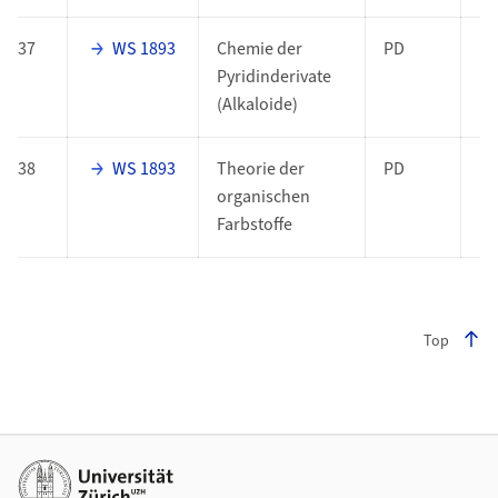
37
WS 1893
Chemie der
PD
Pyridinderivate
(Alkaloide)
38
WS 1893
Theorie der
PD
organischen
Farbstoffe
Top
Footer
Weiterführende Links