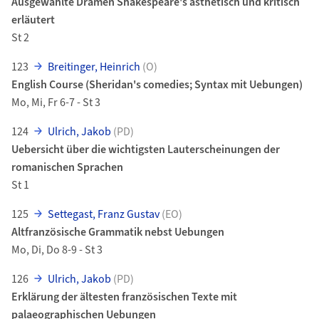
Ausgewählte Dramen Shakespeare's ästhetisch und kritisch
erläutert
St 2
123
Breitinger, Heinrich
(O)
English Course (Sheridan's comedies; Syntax mit Uebungen)
Mo, Mi, Fr 6-7 - St 3
124
Ulrich, Jakob
(PD)
Uebersicht über die wichtigsten Lauterscheinungen der
romanischen Sprachen
St 1
125
Settegast, Franz Gustav
(EO)
Altfranzösische Grammatik nebst Uebungen
Mo, Di, Do 8-9 - St 3
126
Ulrich, Jakob
(PD)
Erklärung der ältesten französischen Texte mit
palaeographischen Uebungen