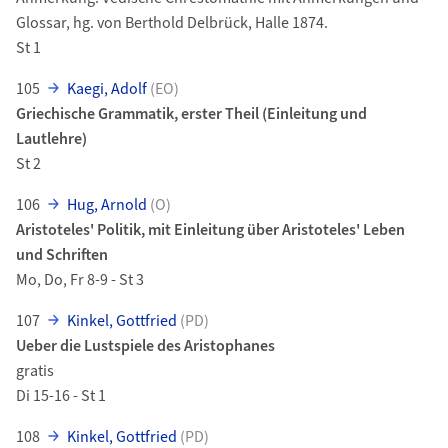
Glossar, hg. von Berthold Delbrück, Halle 1874.
St 1
105
Kaegi, Adolf
(EO)
Griechische Grammatik, erster Theil (Einleitung und
Lautlehre)
St 2
106
Hug, Arnold
(O)
Aristoteles' Politik, mit Einleitung über Aristoteles' Leben
und Schriften
Mo, Do, Fr 8-9 - St 3
107
Kinkel, Gottfried
(PD)
Ueber die Lustspiele des Aristophanes
gratis
Di 15-16 - St 1
108
Kinkel, Gottfried
(PD)