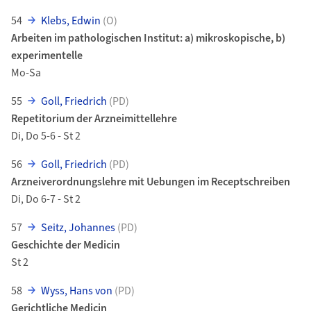
54
Klebs, Edwin
(O)
Arbeiten im pathologischen Institut: a) mikroskopische, b)
experimentelle
Mo-Sa
55
Goll, Friedrich
(PD)
Repetitorium der Arzneimittellehre
Di, Do 5-6 - St 2
56
Goll, Friedrich
(PD)
Arzneiverordnungslehre mit Uebungen im Receptschreiben
Di, Do 6-7 - St 2
57
Seitz, Johannes
(PD)
Geschichte der Medicin
St 2
58
Wyss, Hans von
(PD)
Gerichtliche Medicin