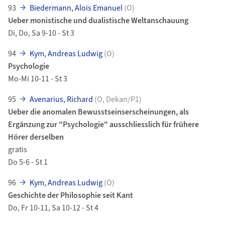
93
Biedermann, Alois Emanuel
(O)
Ueber monistische und dualistische Weltanschauung
Di, Do, Sa 9-10 - St 3
94
Kym, Andreas Ludwig
(O)
Psychologie
Mo-Mi 10-11 - St 3
95
Avenarius, Richard
(O, Dekan/P1)
Ueber die anomalen Bewusstseinserscheinungen, als
Ergänzung zur "Psychologie" ausschliesslich für frühere
Hörer derselben
gratis
Do 5-6 - St 1
96
Kym, Andreas Ludwig
(O)
Geschichte der Philosophie seit Kant
Do, Fr 10-11, Sa 10-12 - St 4