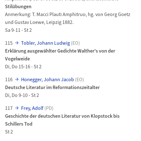
Stilübungen
Anmerkung: T. Macci Plauti Amphitruo, hg. von Georg Goetz
und Gustav Loewe, Leipzig 1882.
Sa 9-11 - St 2
115
Tobler, Johann Ludwig
(EO)
Erklärung ausgewählter Gedichte Walther's von der
Vogelweide
Di, Do 15-16 - St 2
116
Honegger, Johann Jacob
(EO)
Deutsche Literatur im Reformationszeitalter
Di, Do 9-10 - St 2
117
Frey, Adolf
(PD)
Geschichte der deutschen Literatur von Klopstock bis
Schillers Tod
St 2