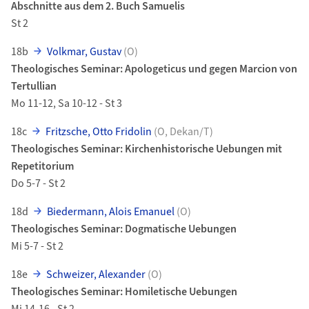
Abschnitte aus dem 2. Buch Samuelis
St 2
18b
Volkmar, Gustav
(O)
Theologisches Seminar: Apologeticus und gegen Marcion von
Tertullian
Mo 11-12, Sa 10-12 - St 3
18c
Fritzsche, Otto Fridolin
(O, Dekan/T)
Theologisches Seminar: Kirchenhistorische Uebungen mit
Repetitorium
Do 5-7 - St 2
18d
Biedermann, Alois Emanuel
(O)
Theologisches Seminar: Dogmatische Uebungen
Mi 5-7 - St 2
18e
Schweizer, Alexander
(O)
Theologisches Seminar: Homiletische Uebungen
Mi 14-16 - St 2