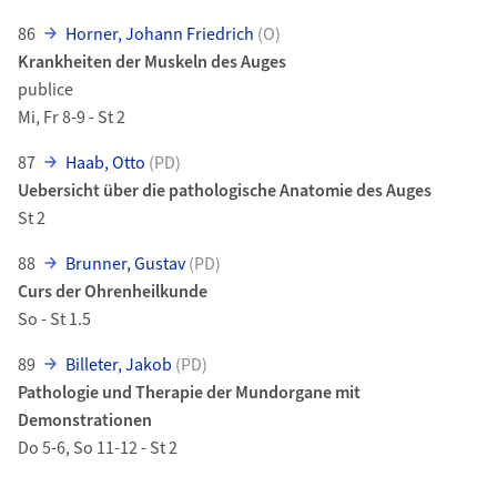
86
Horner, Johann Friedrich
(O)
Krankheiten der Muskeln des Auges
publice
Mi, Fr 8-9 - St 2
87
Haab, Otto
(PD)
Uebersicht über die pathologische Anatomie des Auges
St 2
88
Brunner, Gustav
(PD)
Curs der Ohrenheilkunde
So - St 1.5
89
Billeter, Jakob
(PD)
Pathologie und Therapie der Mundorgane mit
Demonstrationen
Do 5-6, So 11-12 - St 2