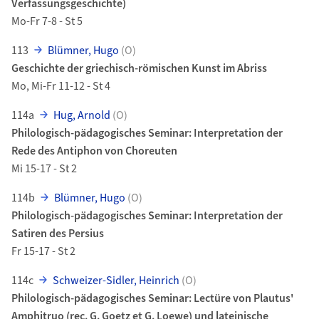
Verfassungsgeschichte)
Mo-Fr 7-8 - St 5
113
Blümner, Hugo
(O)
Geschichte der griechisch-römischen Kunst im Abriss
Mo, Mi-Fr 11-12 - St 4
114a
Hug, Arnold
(O)
Philologisch-pädagogisches Seminar: Interpretation der
Rede des Antiphon von Choreuten
Mi 15-17 - St 2
114b
Blümner, Hugo
(O)
Philologisch-pädagogisches Seminar: Interpretation der
Satiren des Persius
Fr 15-17 - St 2
114c
Schweizer-Sidler, Heinrich
(O)
Philologisch-pädagogisches Seminar: Lectüre von Plautus'
Amphitruo (rec. G. Goetz et G. Loewe) und lateinische