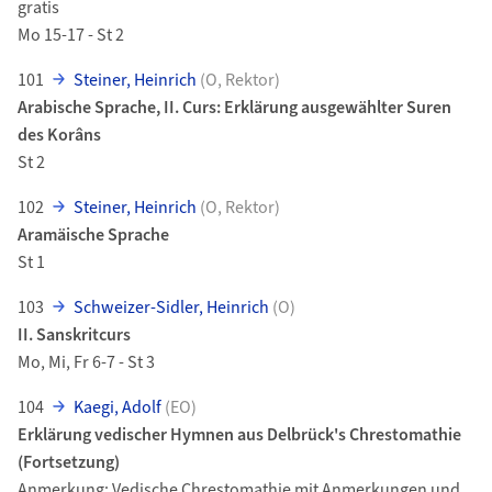
gratis
Mo 15-17 - St 2
101
Steiner, Heinrich
(O, Rektor)
Arabische Sprache, II. Curs: Erklärung ausgewählter Suren
des Korâns
St 2
102
Steiner, Heinrich
(O, Rektor)
Aramäische Sprache
St 1
103
Schweizer-Sidler, Heinrich
(O)
II. Sanskritcurs
Mo, Mi, Fr 6-7 - St 3
104
Kaegi, Adolf
(EO)
Erklärung vedischer Hymnen aus Delbrück's Chrestomathie
(Fortsetzung)
Anmerkung: Vedische Chrestomathie mit Anmerkungen und