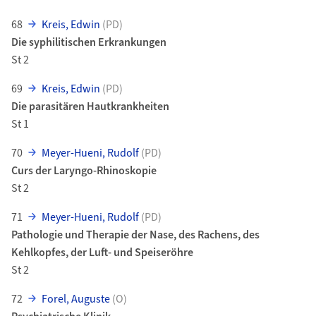
68
Kreis, Edwin
(PD)
Die syphilitischen Erkrankungen
St 2
69
Kreis, Edwin
(PD)
Die parasitären Hautkrankheiten
St 1
70
Meyer-Hueni, Rudolf
(PD)
Curs der Laryngo-Rhinoskopie
St 2
71
Meyer-Hueni, Rudolf
(PD)
Pathologie und Therapie der Nase, des Rachens, des
Kehlkopfes, der Luft- und Speiseröhre
St 2
72
Forel, Auguste
(O)