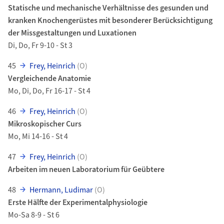
Statische und mechanische Verhältnisse des gesunden und
kranken Knochengerüstes mit besonderer Berücksichtigung
der Missgestaltungen und Luxationen
Di, Do, Fr 9-10 - St 3
45
Frey, Heinrich
(O)
Vergleichende Anatomie
Mo, Di, Do, Fr 16-17 - St 4
46
Frey, Heinrich
(O)
Mikroskopischer Curs
Mo, Mi 14-16 - St 4
47
Frey, Heinrich
(O)
Arbeiten im neuen Laboratorium für Geübtere
48
Hermann, Ludimar
(O)
Erste Hälfte der Experimentalphysiologie
Mo-Sa 8-9 - St 6