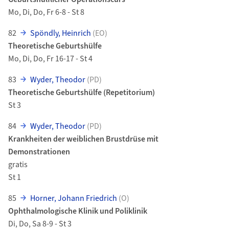
Mo, Di, Do, Fr 6-8 - St 8
82
Spöndly, Heinrich
(EO)
Theoretische Geburtshülfe
Mo, Di, Do, Fr 16-17 - St 4
83
Wyder, Theodor
(PD)
Theoretische Geburtshülfe (Repetitorium)
St 3
84
Wyder, Theodor
(PD)
Krankheiten der weiblichen Brustdrüse mit
Demonstrationen
gratis
St 1
85
Horner, Johann Friedrich
(O)
Ophthalmologische Klinik und Poliklinik
Di, Do, Sa 8-9 - St 3