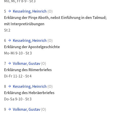
Mo, Mi, Fr 8-9 - St 3
5
Kesselring, Heinrich
(O)
Erklärung der Pirqe Aboth, nebst Einführung in den Talmud;
mit Interpretirübungen
St 2
6
Kesselring, Heinrich
(O)
Erklärung der Apostelgeschichte
Mo-Mi 9-10 - St 3
7
Volkmar, Gustav
(O)
Erklärung des Römerbriefes
Di-Fr 11-12 - St 4
8
Kesselring, Heinrich
(O)
Erklärung des Hebräerbriefes
Do-Sa 9-10 - St 3
9
Volkmar, Gustav
(O)