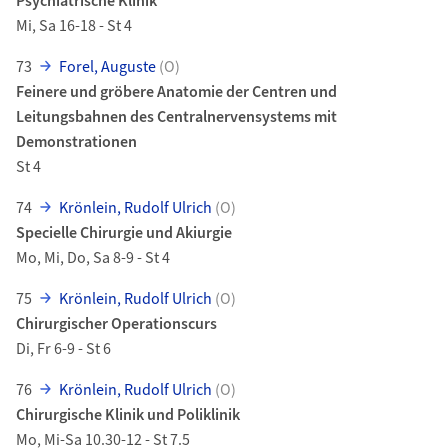
Psychiatrische Klinik
Mi, Sa 16-18 - St 4
73
Forel, Auguste
(O)
Feinere und gröbere Anatomie der Centren und
Leitungsbahnen des Centralnervensystems mit
Demonstrationen
St 4
74
Krönlein, Rudolf Ulrich
(O)
Specielle Chirurgie und Akiurgie
Mo, Mi, Do, Sa 8-9 - St 4
75
Krönlein, Rudolf Ulrich
(O)
Chirurgischer Operationscurs
Di, Fr 6-9 - St 6
76
Krönlein, Rudolf Ulrich
(O)
Chirurgische Klinik und Poliklinik
Mo, Mi-Sa 10.30-12 - St 7.5