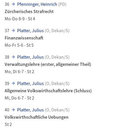
36
Pfenninger, Heinrich
(PD)
Zürcherisches Strafrecht
Mo-Do 8-9 - St 4
37
Platter, Julius
(O, Dekan/S)
Finanzwissenschaft
Mo-Fr 5-6 - St 5
38
Platter, Julius
(O, Dekan/S)
Verwaltungslehre (erster, allgemeiner Theil)
Mo, Di 6-7 - St 2
39
Platter, Julius
(O, Dekan/S)
Allgemeine Volkswirthschaftslehre (Schluss)
Mi, Do 6-7 - St 2
40
Platter, Julius
(O, Dekan/S)
Volkswirthschaftliche Uebungen
St 2