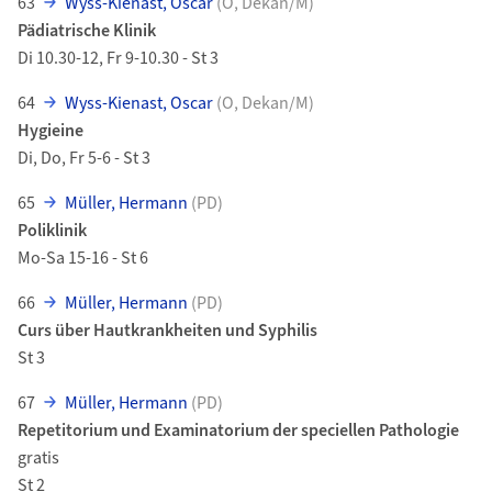
63
Wyss-Kienast, Oscar
(O, Dekan/M)
Pädiatrische Klinik
Di 10.30-12, Fr 9-10.30 - St 3
64
Wyss-Kienast, Oscar
(O, Dekan/M)
Hygieine
Di, Do, Fr 5-6 - St 3
65
Müller, Hermann
(PD)
Poliklinik
Mo-Sa 15-16 - St 6
66
Müller, Hermann
(PD)
Curs über Hautkrankheiten und Syphilis
St 3
67
Müller, Hermann
(PD)
Repetitorium und Examinatorium der speciellen Pathologie
gratis
St 2