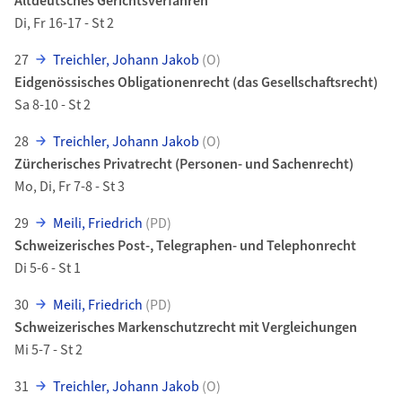
Altdeutsches Gerichtsverfahren
Di, Fr 16-17 - St 2
27
Treichler, Johann Jakob
(O)
Eidgenössisches Obligationenrecht (das Gesellschaftsrecht)
Sa 8-10 - St 2
28
Treichler, Johann Jakob
(O)
Zürcherisches Privatrecht (Personen- und Sachenrecht)
Mo, Di, Fr 7-8 - St 3
29
Meili, Friedrich
(PD)
Schweizerisches Post-, Telegraphen- und Telephonrecht
Di 5-6 - St 1
30
Meili, Friedrich
(PD)
Schweizerisches Markenschutzrecht mit Vergleichungen
Mi 5-7 - St 2
31
Treichler, Johann Jakob
(O)