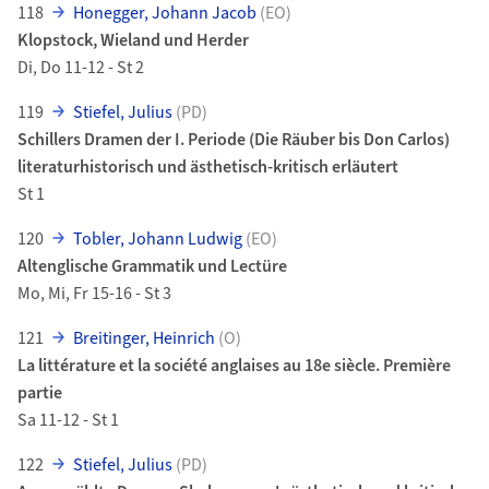
118
Honegger, Johann Jacob
(EO)
Klopstock, Wieland und Herder
Di, Do 11-12 - St 2
119
Stiefel, Julius
(PD)
Schillers Dramen der I. Periode (Die Räuber bis Don Carlos)
literaturhistorisch und ästhetisch-kritisch erläutert
St 1
120
Tobler, Johann Ludwig
(EO)
Altenglische Grammatik und Lectüre
Mo, Mi, Fr 15-16 - St 3
121
Breitinger, Heinrich
(O)
La littérature et la société anglaises au 18e siècle. Première
partie
Sa 11-12 - St 1
122
Stiefel, Julius
(PD)