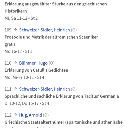
Erklärung ausgewählter Stücke aus den griechischen
Historikern
Mi, Sa 11-12 - St 2
109
Schweizer-Sidler, Heinrich
(O)
Prosodie und Metrik der altrömischen Scaeniker
gratis
Mo 16-17 - St 1
110
Blümner, Hugo
(O)
Erklärung von Catull's Gedichten
Mo, Mi-Fr 10-11 - St 4
111
Schweizer-Sidler, Heinrich
(O)
Sprachliche und sachliche Erklärung von Tacitus' Germania
Di 10-12, Do 15-17 - St 4
112
Hug, Arnold
(O)
Griechische Staatsalterthümer (spartanische und athenische