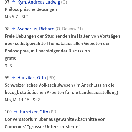
97
Kym, Andreas Ludwig
(O)
Philosophische Uebungen
Mo 5-7 - St 2
98
Avenarius, Richard
(O, Dekan/P1)
Freie Uebungen der Studirenden im Halten von Vorträgen
über selbstgewählte Themata aus allen Gebieten der
Philosophie, mit nachfolgender Discussion
gratis
St 3
99
Hunziker, Otto
(PD)
Schweizerisches Volksschulwesen (im Anschluss an die
bezügl. statistischen Arbeiten für die Landesausstellung)
Mo, Mi 14-15 - St 2
100
Hunziker, Otto
(PD)
Conversatorium über ausgewählte Abschnitte von
Comenius' "grosser Unterrichtslehre"