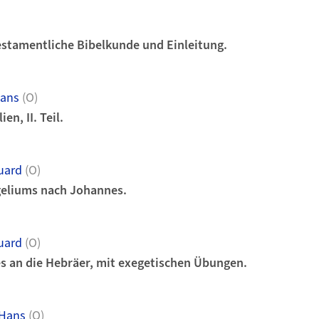
)
estamentliche Bibelkunde und Einleitung.
ans
(O)
n, II. Teil.
uard
(O)
geliums nach Johannes.
uard
(O)
es an die Hebräer, mit exegetischen Übungen.
Hans
(O)