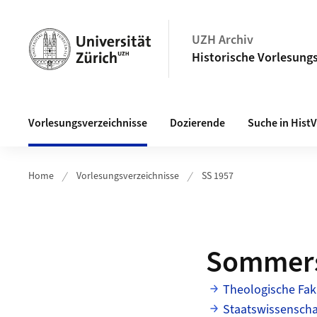
Navigation auf uzh.ch
UZH Archiv
Historische Vorlesungs
Haupt-Navigation
Vorlesungsverzeichnisse
Dozierende
Suche in Hist
Home
Vorlesungsverzeichnisse
SS 1957
Sommers
Theologische Fak
Staatswissenschaf