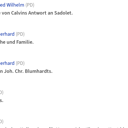
ied Wilhelm
(PD)
 von Calvins Antwort an Sadolet.
Gerhard
(PD)
he und Familie.
Gerhard
(PD)
en Joh. Chr. Blumhardts.
D)
s.
D)