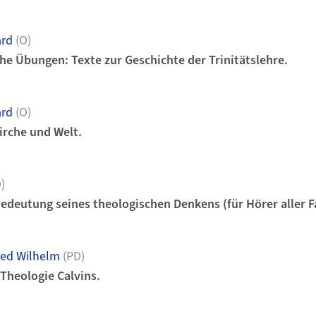
ard
(O)
e Übungen: Texte zur Geschichte der Trinitätslehre.
ard
(O)
Kirche und Welt.
)
Bedeutung seines theologischen Denkens (für Hörer aller F
ied Wilhelm
(PD)
Theologie Calvins.