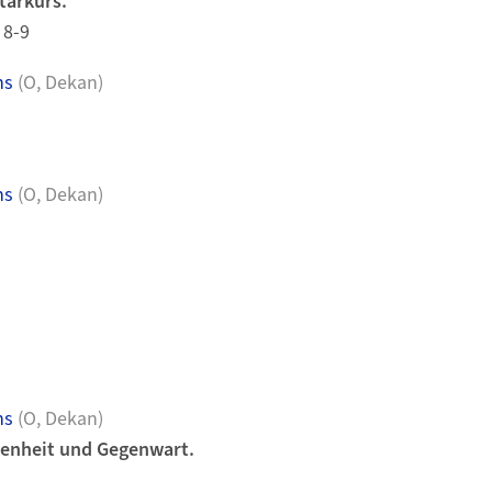
tarkurs.
 8-9
ns
(O, Dekan)
ns
(O, Dekan)
)
ns
(O, Dekan)
genheit und Gegenwart.