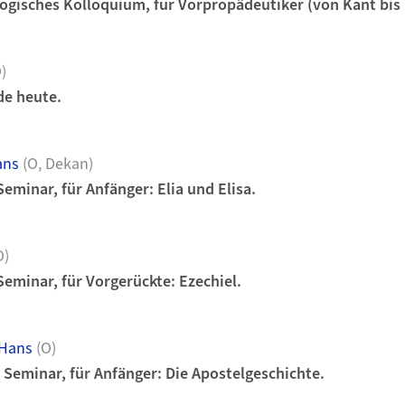
ogisches Kolloquium, für Vorpropädeutiker (von Kant bis 
)
de heute.
ans
(O, Dekan)
eminar, für Anfänger: Elia und Elisa.
O)
eminar, für Vorgerückte: Ezechiel.
Hans
(O)
Seminar, für Anfänger: Die Apostelgeschichte.