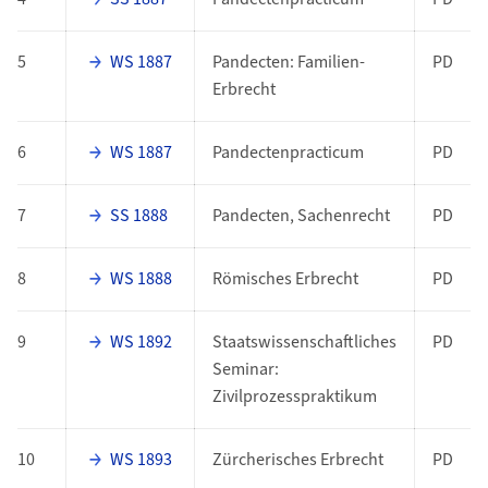
5
WS 1887
Pandecten: Familien-
PD
Erbrecht
6
WS 1887
Pandectenpracticum
PD
7
SS 1888
Pandecten, Sachenrecht
PD
8
WS 1888
Römisches Erbrecht
PD
9
WS 1892
Staatswissenschaftliches
PD
Seminar:
Zivilprozesspraktikum
10
WS 1893
Zürcherisches Erbrecht
PD