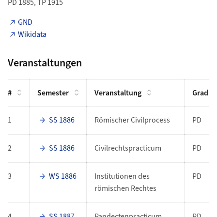
PD 1885, TP 1915
GND
Wikidata
Veranstaltungen
#
Semester
Veranstaltung
Grad
1
SS 1886
Römischer Civilprocess
PD
2
SS 1886
Civilrechtspracticum
PD
3
WS 1886
Institutionen des
PD
römischen Rechtes
4
SS 1887
Pandectenpracticum
PD