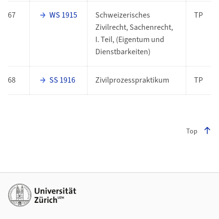
67
WS 1915
Schweizerisches
TP
Zivilrecht, Sachenrecht,
I. Teil, (Eigentum und
Dienstbarkeiten)
68
SS 1916
Zivilprozesspraktikum
TP
Top
Footer
Weiterführende Links